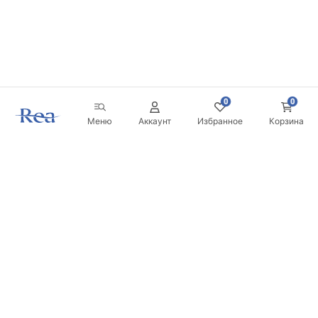
0
0
Меню
Аккаунт
Избранное
Корзина
Новостная рассылка
Будьте в курсе новинок и акций!
Подписаться