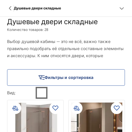
Душевые двери складные
Душевые двери складные
Количество товаров: 28
Выбор душевой кабины — это не всё, важно также
правильно подобрать её отдельные составные элементы
и аксессуары. К ним относятся двери, которые
определяют функциональность душа и удобство при
купании. Они также важны для эргономичного
обустройства пространства ванной комнаты, особенно в
Фильтры и сортировка
небольших помещениях. С нашей стороны мы можем
предложить Вам складные душевые двери, которые
Вид
:
часто выбирают клиенты благодаря практичной
конструкции.