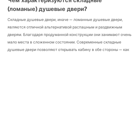
Чем характеризуются складные
(ломаные) душевые двери?
Складные душевые двери, иначе — ломанные душевые двери,
являются отличной альтернативой распашным и раздвижным
дверям. Благодаря продуманной конструкции они занимают очень
мало места в сложенном состоянии. Современные складные
душевые двери позволяют открывать кабину в обе стороны — как
внутрь, так и наружу. Благодаря этому мы можем «убрать»
сложенные двери внутрь ниши, что визуально увеличит ванную
комнату. Такие модели подходят для небольших ванных комнат, где
пространство нужно использовать максимально функционально.
Складные душевые двери устанавливают в нишевых душевых,
которые являются современной альтернативой традиционным
кабинам. Инвесторы получают широкий выбор возможностей по
подбору аксессуаров и дверей в соответствии с индивидуальными
потребностями.
Складные душевые двери — какие
выбрать?