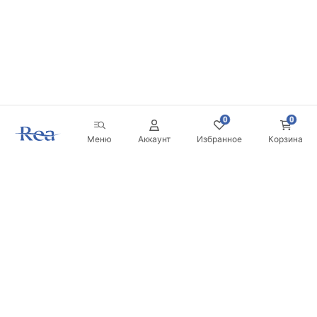
0
0
Меню
Аккаунт
Избранное
Корзина
Новостная рассылка
Будьте в курсе новинок и акций!
Подписаться