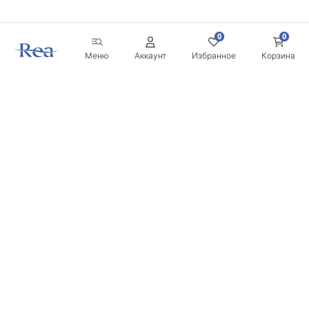
0
0
Меню
Аккаунт
Избранное
Корзина
Новостная рассылка
Будьте в курсе новинок и акций!
Подписаться
Вводя и подтверждая свои данные, вы соглашаетесь
получать рассылку на условиях, указанных в
Правилах
.