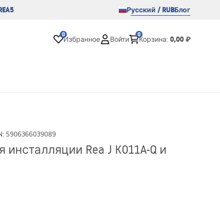
REA5
Русский / RUB
Блог
0
0
0,00 ₽
Избранное
Войти
Корзина
:
N
:
5906366039089
 инсталляции Rea J K011A-Q и