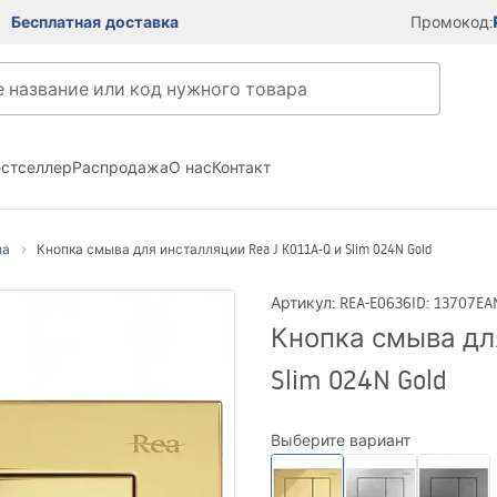
Бесплатная доставка
Промокод:
естселлер
Распродажа
О нас
Контакт
за
Кнопка смыва для инсталляции Rea J K011A-Q и Slim 024N Gold
Артикул
:
REA-E0636
ID
:
13707
EA
Кнопка смыва для
Slim 024N Gold
Выберите вариант