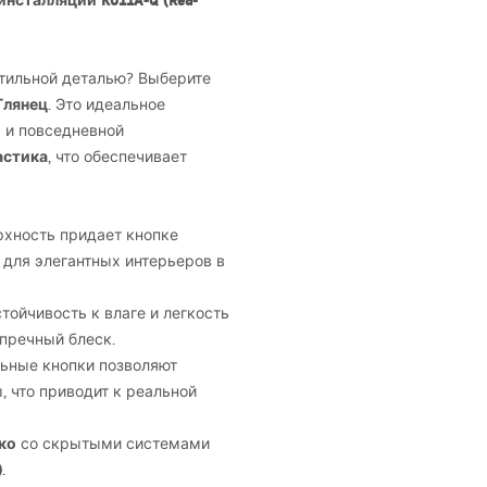
сталляции K011A-Q (Rea-
тильной деталью? Выберите
Глянец
. Это идеальное
 и повседневной
астика
, что обеспечивает
рхность придает кнопке
для элегантных интерьеров в
тойчивость к влаге и легкость
упречный блеск.
ьные кнопки позволяют
 что приводит к реальной
ко
со скрытыми системами
)
.