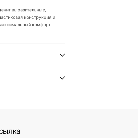
 ценит выразительные,
ластиковая конструкция и
 максимальный комфорт
вия гарантии
nty_Terms_and_Conditions_
ories_-_24.pdf
lim 024N
ссылка