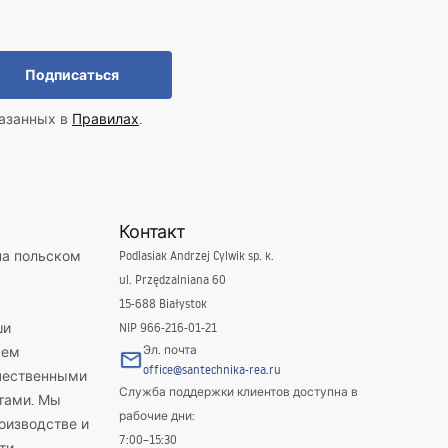
Подписаться
казанных в
Правилах
.
Контакт
на польском
Podlasiak Andrzej Cylwik sp. k.
ul. Przędzalniana 60
15-688 Białystok
ши
NIP 966-216-01-21
Эл. почта
яем
office@santechnika-rea.ru
ачественными
Служба поддержки клиентов доступна в
тами. Мы
рабочие дни:
оизводстве и
7:00–15:30