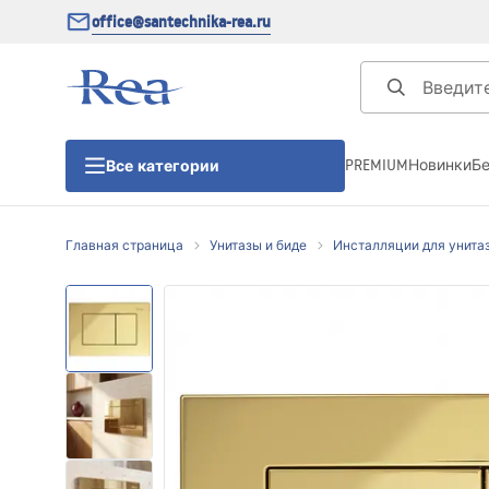
office@santechnika-rea.ru
PREMIUM
Новинки
Б
Все категории
Главная страница
Унитазы и биде
Инсталляции для унита
Душевые кабины
Душевые двери
Душевые поддоны
Линейные трапы для душа