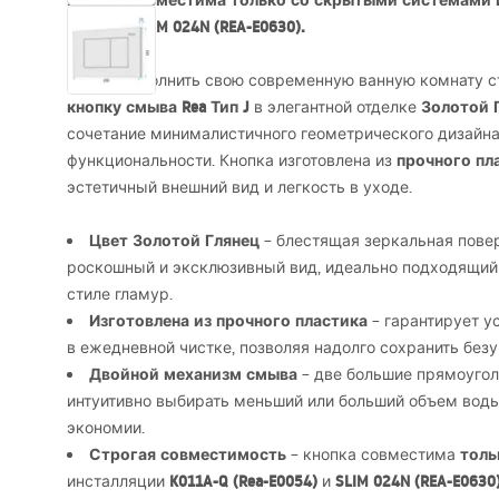
Кнопка совместима только со скрытыми системами ин
E0054) и
SLIM
024N (
REA
-E0630).
Хотите дополнить свою современную ванную комнату с
кнопку смыва Rea Тип J
Золотой 
в элегантной отделке
сочетание минималистичного геометрического дизайна
прочного пл
функциональности. Кнопка изготовлена из
эстетичный внешний вид и легкость в уходе.
Цвет Золотой Глянец
– блестящая зеркальная пове
роскошный и эксклюзивный вид, идеально подходящий 
стиле гламур.
Изготовлена из прочного пластика
– гарантирует ус
в ежедневной чистке, позволяя надолго сохранить без
Двойной механизм смыва
– две большие прямоугол
интуитивно выбирать меньший или больший объем воды,
экономии.
Строгая совместимость
толь
– кнопка совместима
K011A-Q (Rea-E0054)
SLIM
024N (
REA
-E0630
инсталляции
и