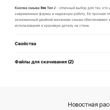
Кнопка смыва Rea Тип J
– отличный выбор для тех, кто
современные формы и надежную работу. Ее прочная п
экономичный двойной механизм смыва обеспечивают
использования и красивую деталь на стене.
Свойства
Цвет
золотой
Файлы для скачивания (2)
Материал
Пластик
Высота
165
мм
Инструкция по
Ширина
245
мм
Усло
установке
Warra
Глубина
40
мм
STELA___PODTYNKOWY_WC_K011
Access
Совместимая инсталляция для
K011A-Q , S
A-Q.pdf
скрытого бачка
Новостная ра