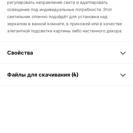
регулировать направление света и адаптировать
освещение под индивидуальные потребности. Этот
светильник отлично подойдёт для установки над
зеркалом в ванной комнате, в прихожей или в качестве
элегантной подсветки картины либо настенного декора.
Свойства
Модель
SWE018-1W
Файлы для скачивания (4)
Тип лампы
Бра
Длина (мм)
800
мм
Warunki bezpieczeństwa
Ширина (мм)
300
мм
WARUNKI BEZPIECZENSTWA LAMPY.pdf
Высота
50
мм
Электропитание
сеть ~ 220V - ~240V
Инструкция по монтажу
Материал отделки
алюминий, металл,
Manual_SWE024-1W.pdf
пластик