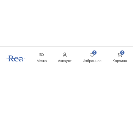
0
0
Меню
Аккаунт
Избранное
Корзина
Новостная рассылка
Будьте в курсе новинок и акций!
Подписаться