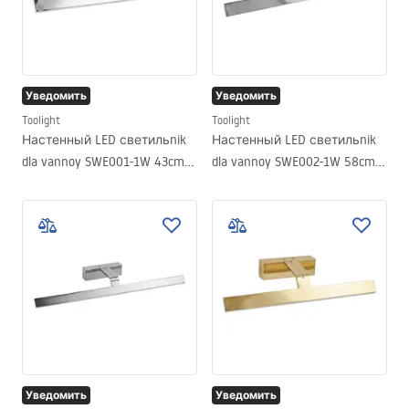
перечисленных выше действий. К тому же очень
гармонично смотрится в разных интерьерах.
Уведомить
Уведомить
Toolight
Toolight
Настенный LED светильnik
Настенный LED светильnik
dla vannoy SWE001-1W 43cm
dla vannoy SWE002-1W 58cm
CHROME
CHROME
Уведомить
Уведомить