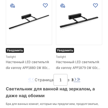
Уведомить
Уведомить
Toolight
Toolight
Настенный LED светильnik
Настенный LED светильnik
dla vannoy APP1880-1W 80cm
dla vannoy APP1879-1W 60cm
BLACK
BLACK
3
Страница
з
Светильник для ванной над зеркалом, а
даже над обоими
Бра для ванных комнат, которые мы предлагаем, продолговатые,