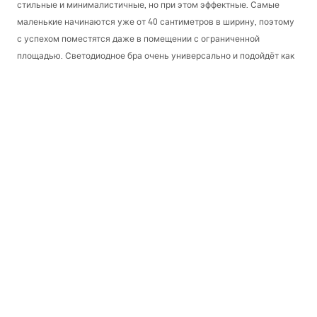
стильные и минималистичные, но при этом эффектные. Самые
маленькие начинаются уже от 40 сантиметров в ширину, поэтому
с успехом поместятся даже в помещении с ограниченной
площадью. Светодиодное бра очень универсально и подойдёт как
над круглым зеркалом, так и над квадратным или прямоугольным.
У нас также есть бра шириной 50, 60 и 70 сантиметров, а также ещё
больше. Если у кого-то большая площадь, две раковины и два
зеркала, тогда можно купить два отдельных бра или выбрать одно
шириной 100 или 106 сантиметров, которое обеспечит идеальное
освещение.
Кроме того, некоторые модели имеют регулируемое плечо,
которое позволяет маневрировать им даже в пределах 90
градусов. Благодаря этому можно установить угол падения света
индивидуально под свои потребности.
Бра для ванной: чёрные, белые,
хромированные
В ассортименте нашего магазина представлены бра не только