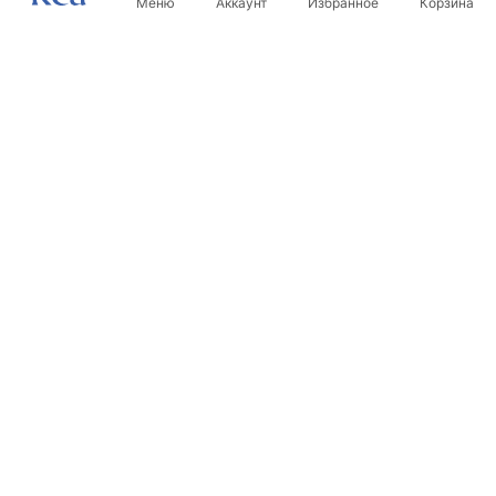
Меню
Аккаунт
Избранное
Корзина
Новостная рассылка
Будьте в курсе новинок и акций!
Подписаться
Вводя и подтверждая свои данные, вы соглашаетесь
получать рассылку на условиях, указанных в
Правилах
.