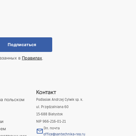
Подписаться
казанных в
Правилах
.
Контакт
на польском
Podlasiak Andrzej Cylwik sp. k.
ul. Przędzalniana 60
15-688 Białystok
ши
NIP 966-216-01-21
Эл. почта
яем
office@santechnika-rea.ru