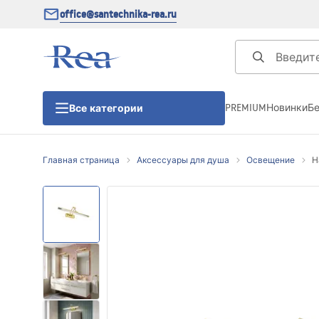
office@santechnika-rea.ru
PREMIUM
Новинки
Б
Все категории
Главная страница
Аксессуары для душа
Освещение
Н
Душевые кабины
Душевые двери
Душевые поддоны
Линейные трапы для душа