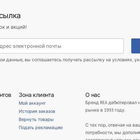
V - ~240V
ссылка
 металл, пластик
lm
ок и акций!
й светодиодный источник
й светодиодный источник
ои данные, вы соглашаетесь получать рассылку на условиях, у
ный
нтов
Зона клиента
О нас
Бренд REA дебютировал 
Мой аккаунт
рынке в 1993 году.
История заказов
ловая, коридор/лестница,
Вернуть товары
лон, спальня, универсальное
С тех пор, отвечая на ва
Подать рекламацию
потребности, мы дополн