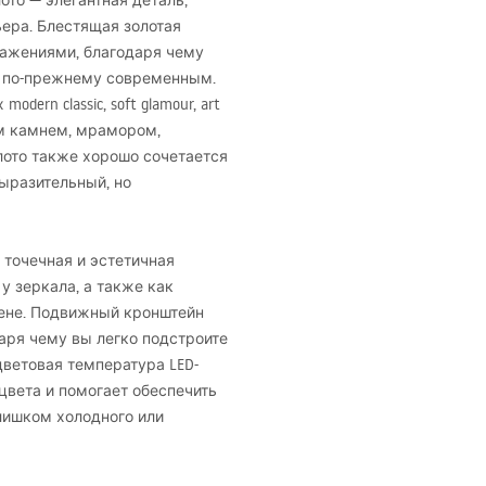
ото — элегантная деталь,
ера. Блестящая золотая
ражениями, благодаря чему
м по-прежнему современным.
ern classic, soft glamour, art
ым камнем, мрамором,
лото также хорошо сочетается
ыразительный, но
 точечная и эстетичная
у зеркала, а также как
тене. Подвижный кронштейн
даря чему вы легко подстроите
 цветовая температура
LED
-
цвета и помогает обеспечить
лишком холодного или