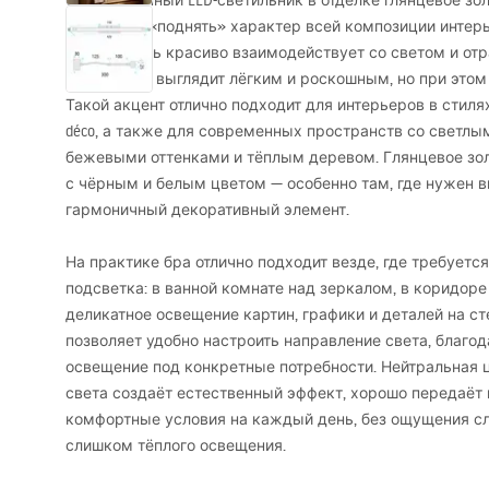
Этот настенный
LED
-светильник в отделке глянцевое зол
способная «поднять» характер всей композиции интерь
поверхность красиво взаимодействует со светом и от
светильник выглядит лёгким и роскошным, но при это
Такой акцент отлично подходит для интерьеров в стилях mod
déco, а также для современных пространств со светл
бежевыми оттенками и тёплым деревом. Глянцевое зо
с чёрным и белым цветом — особенно там, где нужен в
гармоничный декоративный элемент.
На практике бра отлично подходит везде, где требуется
подсветка: в ванной комнате над зеркалом, в коридоре 
деликатное освещение картин, графики и деталей на с
позволяет удобно настроить направление света, благо
освещение под конкретные потребности. Нейтральная
света создаёт естественный эффект, хорошо передаёт 
комфортные условия на каждый день, без ощущения с
слишком тёплого освещения.