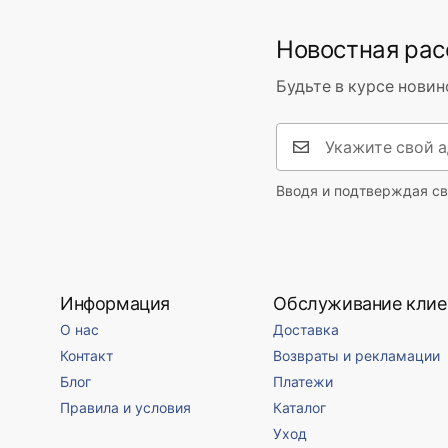
Электропитание
сеть ~ 220
Новостная ра
Материал отделки
алюминий,
Световой поток
501 - 1000 
Будьте в курсе новин
Цвет лампы
золотой
Количество точек света
встроенны
Примененная резьба
Встроенны
Вводя и подтверждая св
Цвет света
нейтраль
Цветовая температура
4000K
Источник света в комплекте
Да
Информация
Обслуживание клие
Класс энергопотребления
F
О нас
Доставка
Класс герметичности
IP20
Контакт
Возвраты и рекламации
Помещение
офис, сто
Блог
Платежи
кухня, са
Правила и условия
Каталог
Сила
8W
Уход