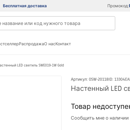
Бесплатная доставка
Промокод:
естселлер
Распродажа
О нас
Контакт
астенный LED светиль SWE019-1W Gold
Артикул
:
OSW-20118
ID
:
13304
EA
Настенный LED св
Товар недоступе
Сообщить мне о наличии 