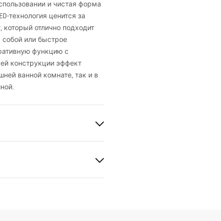
использовании и чистая форма
ED
-технология ценится за
, который отлично подходит
а собой или быстрое
оративную функцию с
сей конструкции эффект
ней ванной комнате, так и в
ной.
рукция по монтажу
l_SWE024-1W.pdf