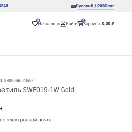
REA5
Русский / RUB
Блог
0
0
0,00 ₽
Избранное
Войти
Корзина
:
N
:
5906366023552
етиль SWE019-1W Gold
н
по электронной почте.