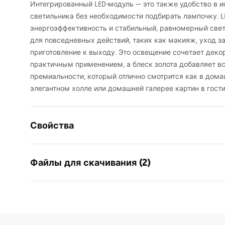
Интегрированный
LED
-модуль — это также удобство в 
светильника без необходимости подбирать лампочку.
L
энергоэффективность и стабильный, равномерный свет
для повседневных действий, таких как макияж, уход з
приготовление к выходу. Это освещение сочетает дек
практичным применением, а блеск золота добавляет в
премиальности, который отлично смотрится как в домаш
элегантном холле или домашней галерее картин в гости
Свойства
Модель
SWE019-1W
Файлы для скачивания (2)
Тип лампы
Бра
Длина (мм)
420
мм
Warunki bezpieczeństwa
Ширина (мм)
300
мм
Инст
WARUNKI BEZPIECZENSTWA
Manua
Высота
50
мм
LAMPY.pdf