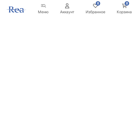
0
0
Меню
Аккаунт
Избранное
Корзина
Новостная рассылка
Будьте в курсе новинок и акций!
Подписаться
Вводя и подтверждая свои данные, вы соглашаетесь
получать рассылку на условиях, указанных в
Правилах
.