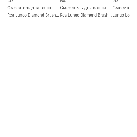
Rea
Rea
Rea
Условия гарантии
Смеситель для ванны
Смеситель для ванны
Смеситель 
Warranty_Terms_and_Conditions_Faucets_-_5.pdf
Rea Lungo Diamond Brush
Rea Lungo Diamond Brush
Lungo Loop 
Gold
Copper
Gold