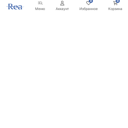
0
0
Меню
Аккаунт
Избранное
Корзина
Новостная рассылка
Будьте в курсе новинок и акций!
Подписаться
Вводя и подтверждая свои данные, вы соглашаетесь
получать рассылку на условиях, указанных в
Правилах
.