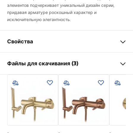
элементов подчеркивает уникальный дизайн серии,
придавая арматуре роскошный характер и
исключительную элегантность.
Свойства
Тип смесителя
для биде
Файлы для скачивания (3)
Способ монтажа
Настенный
Цвет
золотой
Инструкция по сборке
Тип излива
Фиксированный
Faucet.pdf
Материал
Латунь
Высота
110
мм
Warunki bezpieczeństwa
Технология нанесения
PVD
WARUNKI BEZPIECZENSTWA BATERIE.pdf
покрытия
Диаметр подключения
1/2 дюйма