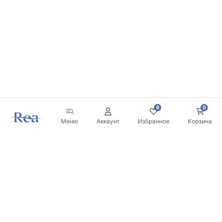
0
0
Меню
Аккаунт
Избранное
Корзина
Новостная рассылка
Будьте в курсе новинок и акций!