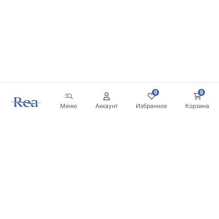
0
0
Меню
Аккаунт
Избранное
Корзина
Новостная рассылка
Будьте в курсе новинок и акций!