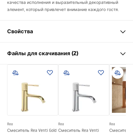
качества исполнения и выразительный декоративный
элемент, который привлечет внимание каждого гостя.
Свойства
Тип смесителя
для умывальника
Файлы для скачивания (2)
Способ монтажа
На полу
Цвет
Титан
Инструкция по сборке
Тип излива
Поворотный
Faucet.pdf
Материал
Латунь
Диапазон излива
200
мм
Условия гарантии
Высота
1075
мм
Warranty_Terms_and_Conditions_Faucets_-_5.pdf
Технология нанесения
PVD
покрытия
Rea
Rea
Rea
Диаметр подключения
3/8 дюйма
Смеситель Rea Venti Gold
Смеситель Rea Venti
Смеситель R