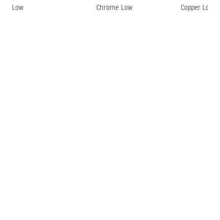
Low
Chrome Low
Copper Low
Гарантия
5 лет