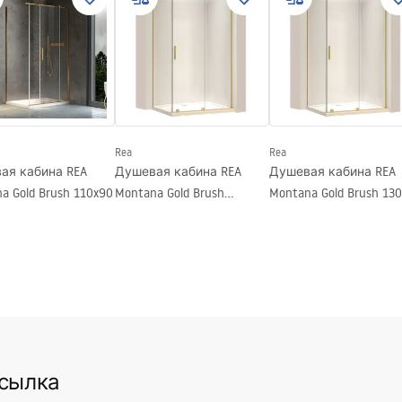
вия гарантии
nty_Terms_and_Conditions_
s_-_5.pdf
Rea
Rea
ая кабина REA
Душевая кабина REA
Душевая кабина REA
a Gold Brush 110x90
Montana Gold Brush
Montana Gold Brush 13
110x100
ссылка