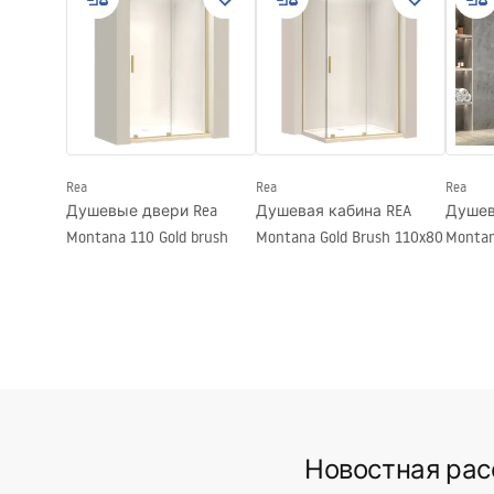
Диапазон излива
180
мм
Усло
Pielęgnacja
Высота
100
мм
Warra
Pielęgnacja.pdf
Технология нанесения покрытия
PVD
Faucet
Диаметр подключения
1/2 дюйма
Гарантия
5 лет
Rea
Rea
Rea
Душевые двери Rea
Душевая кабина REA
Душев
Montana 110 Gold brush
Montana Gold Brush 110x80
Montan
Новостная ра