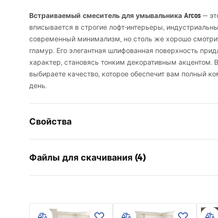
Встраиваемый смеситель для умывальника Arcos
— эт
вписывается в строгие лофт-интерьеры, индустриальн
современный минимализм, но столь же хорошо смотрит
гламур. Его элегантная шлифованная поверхность прид
характер, становясь тонким декоративным акцентом.
выбираете качество, которое обеспечит вам полный к
день.
Свойства
Тип смесителя
для умыв
Файлы для скачивания (4)
Способ монтажа
Настенный
Цвет
матовая с
Инструкция по сборке
manu
Тип излива
Фиксиров
Faucet.pdf
manual
Материал
Латунь