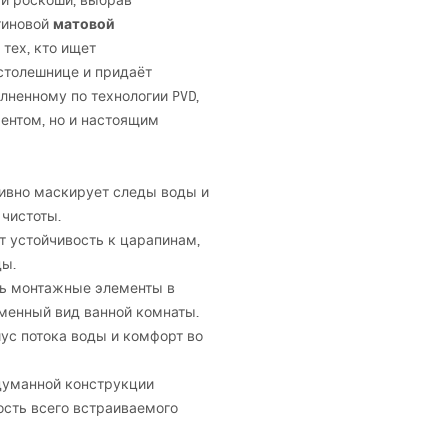
 и роскоши, выбрав
матовой
тиновой
 тех, кто ищет
столешнице и придаёт
олненному по технологии
PVD
,
ентом, но и настоящим
ивно маскирует следы воды и
 чистоты.
ет устойчивость к царапинам,
ды.
ь монтажные элементы в
еменный вид ванной комнаты.
ус потока воды и комфорт во
одуманной конструкции
ость всего встраиваемого