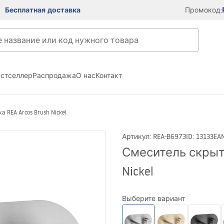
Бесплатная доставка
Промокод:
естселлер
Распродажа
О нас
Контакт
REA Arcos Brush Nickel
Артикул
:
REA-B6973
ID
:
13133
EA
Смеситель скрыто
Nickel
Выберите вариант