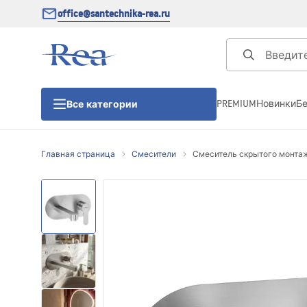
office@santechnika-rea.ru
PREMIUM
Новинки
Б
Все категории
Главная страница
Смесители
Смеситель скрытого монтажа 
Душевые кабины
Душевые двери
Душевые поддоны
Линейные трапы для душа