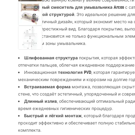
Внесите в свою ванную комнату веяние современности
встраиваемый смеситель для умывальника Arcos
с са
шлифованной структурой
. Это идеальное решение для
минималистичный дизайн, который экономит место на 
интерьеру престижный вид. Благодаря покрытию, вып
смеситель становится не только функциональным элем
украшением зоны умывальника.
Шлифованная структура
покрытия, которая эффект
отпечатки пальцев, облегчая ежедневное поддержание
технология
PVD
Инновационная
, которая гарантиру
механическим повреждениям и коррозии на долгие го
Встраиваемая форма
монтажа, позволяющая скрыт
стене, что создаёт эстетичный, упорядоченный и совр
Длинный излив
, обеспечивающий оптимальный ради
время ежедневных гигиенических процедур.
Быстрый и лёгкий монтаж
, который благодаря пр
проходит эффективно и обеспечивает полную стабильн
комплекта.