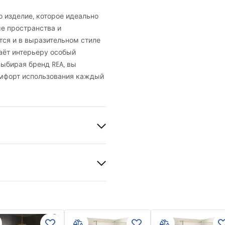
о изделие, которое идеально
ые пространства и
ся и в выразительном стиле
аёт интерьеру особый
 Выбирая бренд
REA
, вы
омфорт использования каждый
альника
, Встроенный
таль
al
анный
 podt.pdf