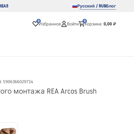
REA5
Русский / RUB
Блог
0
0
0,00 ₽
Избранное
Войти
Корзина
:
N
:
5906366029714
го монтажа REA Arcos Brush