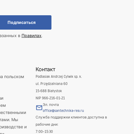
Подписаться
казанных в
Правилах
.
Контакт
на польском
Podlasiak Andrzej Cylwik sp. k.
ul. Przędzalniana 60
15-688 Białystok
ши
NIP 966-216-01-21
Эл. почта
яем
office@santechnika-rea.ru
ачественными
Служба поддержки клиентов доступна в
тами. Мы
рабочие дни:
оизводстве и
7:00–15:30