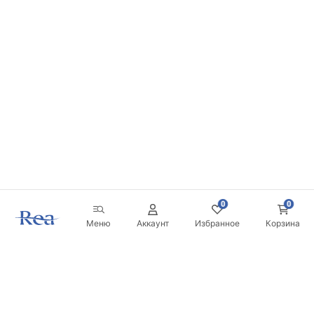
0
0
Меню
Аккаунт
Избранное
Корзина
Новостная рассылка
Будьте в курсе новинок и акций!