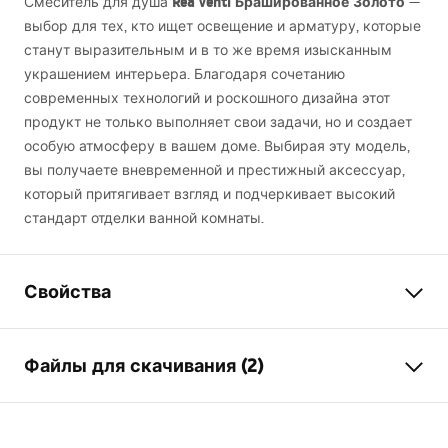
Rea Venti Брашированное Золото
Смеситель для душа
—
выбор для тех, кто ищет освещение и арматуру, которые
станут выразительным и в то же время изысканным
украшением интерьера. Благодаря сочетанию
современных технологий и роскошного дизайна этот
продукт не только выполняет свои задачи, но и создает
особую атмосферу в вашем доме. Выбирая эту модель,
вы получаете вневременной и престижный аксессуар,
который притягивает взгляд и подчеркивает высокий
стандарт отделки ванной комнаты.
Свойства
Тип смесителя
для душа
Файлы для скачивания (2)
Способ монтажа
Настенный
Цвет
матовое золото
Инструкция по сборке
Материал
Латунь , ABS