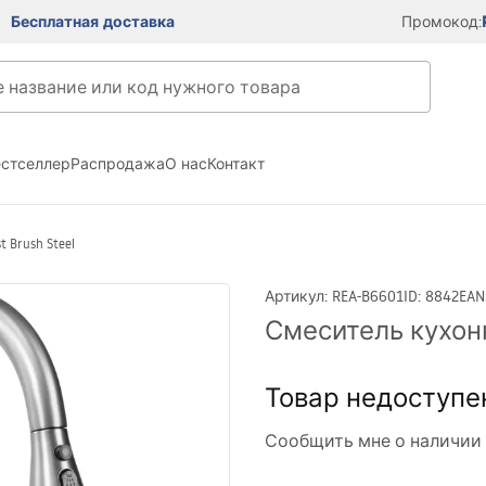
Бесплатная доставка
Промокод:
естселлер
Распродажа
О нас
Контакт
 Brush Steel
Артикул
:
REA-B6601
ID
:
8842
EAN
Смеситель кухонн
Товар недоступе
Сообщить мне о наличии 