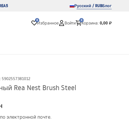
REA5
Русский / RUB
Блог
0
0
0,00 ₽
Избранное
Войти
Корзина
:
:
5902557381012
ый Rea Nest Brush Steel
н
по электронной почте.