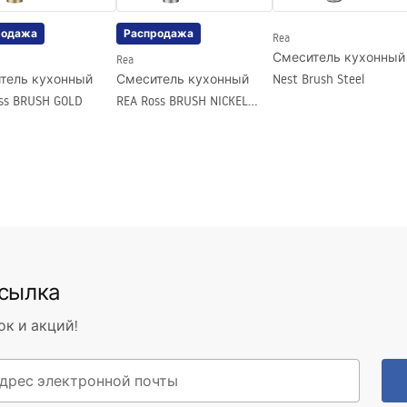
родажа
Распродажа
Rea
Смеситель кухонный
Rea
тель кухонный
Смеситель кухонный
Nest Brush Steel
ss BRUSH GOLD
REA Ross BRUSH NICKEL
INOX
ссылка
ок и акций!