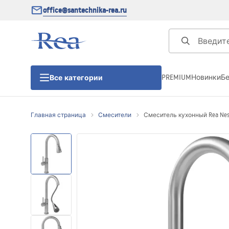
office@santechnika-rea.ru
PREMIUM
Новинки
Б
Все категории
Главная страница
Смесители
Смеситель кухонный Rea Nest
Душевые кабины
Душевые двери
Душевые поддоны
Линейные трапы для душа