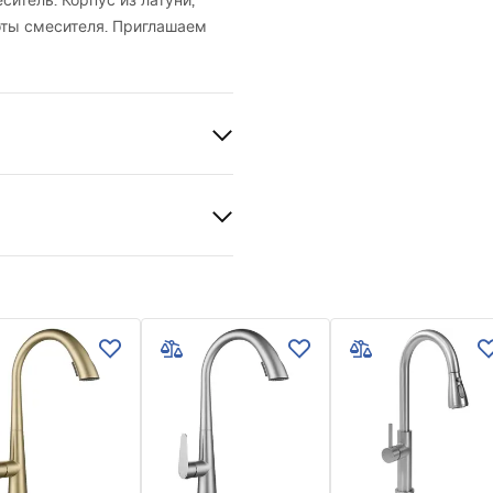
итель. Корпус из латуни,
оты смесителя. Приглашаем
й
таль
енический
й , Выдвижной
ификат
baterie_kuchenne.pdf