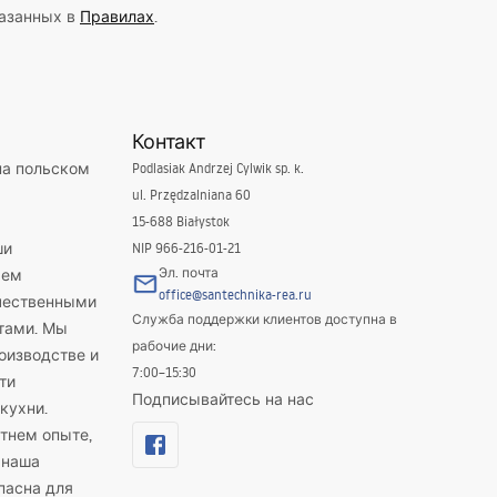
казанных в
Правилах
.
Контакт
на польском
Podlasiak Andrzej Cylwik sp. k.
ul. Przędzalniana 60
15-688 Białystok
ши
NIP 966-216-01-21
Эл. почта
яем
office@santechnika-rea.ru
ачественными
Служба поддержки клиентов доступна в
тами. Мы
рабочие дни:
оизводстве и
7:00–15:30
ти
Подписывайтесь на нас
кухни.
тнем опыте,
 наша
пасна для