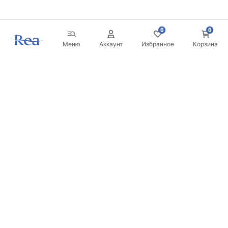
0
0
Меню
Аккаунт
Избранное
Корзина
Новостная рассылка
Будьте в курсе новинок и акций!
Подписаться
Вводя и подтверждая свои данные, вы соглашаетесь
получать рассылку на условиях, указанных в
Правилах
.