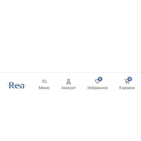
0
0
Меню
Аккаунт
Избранное
Корзина
Новостная рассылка
Будьте в курсе новинок и акций!