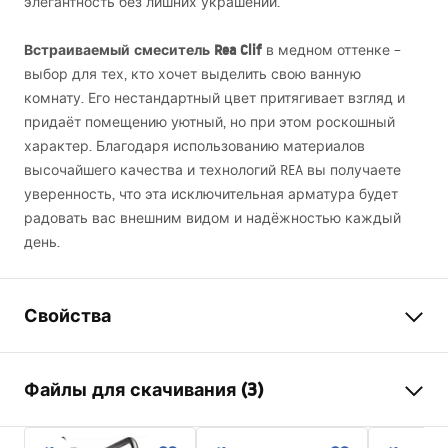
элегантность без лишних украшений.
Встраиваемый смеситель Rea Clif
в медном оттенке –
выбор для тех, кто хочет выделить свою ванную
комнату. Его нестандартный цвет притягивает взгляд и
придаёт помещению уютный, но при этом роскошный
характер. Благодаря использованию материалов
высочайшего качества и технологий
REA
вы получаете
уверенность, что эта исключительная арматура будет
радовать вас внешним видом и надёжностью каждый
день.
Свойства
Тип смесителя
для умывальника, для
Файлы для скачивания (3)
ванны
Способ монтажа
Настенный, Встроенный