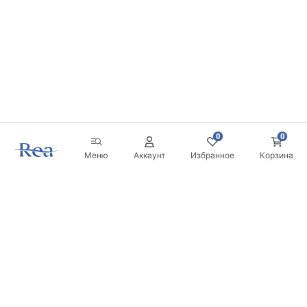
0
0
Меню
Аккаунт
Избранное
Корзина
Новостная рассылка
Будьте в курсе новинок и акций!