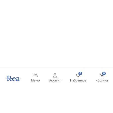
0
0
Меню
Аккаунт
Избранное
Корзина
Новостная рассылка
Будьте в курсе новинок и акций!