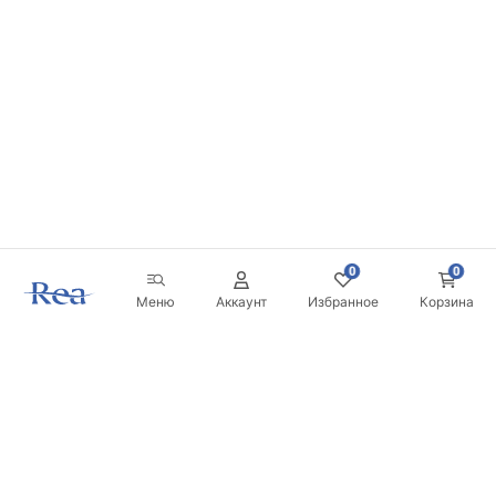
0
0
Меню
Аккаунт
Избранное
Корзина
Новостная рассылка
Будьте в курсе новинок и акций!