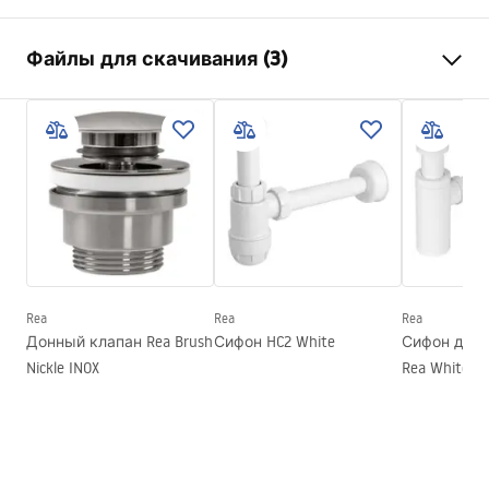
Способ монтажа
Накладной
Файлы для скачивания (3)
Материал
Санитарная керамика
Цвет
Имитация камня
Инструкция по сборке
Отделка
Матовый
Basin.pdf
Длина
480
мм
Ширина
345
мм
Warunki bezpieczeństwa
Высота
135
мм
WARUNKI BEZPIECZENSTWA UMYWALKI.pdf
Глубина
105
мм
Форма
Овальный
Rea
Rea
Rea
Условия гарантии
Донный клапан Rea Brush
Сифон HC2 White
Сифон для
Отверстие на смеситель
Нет
Warranty_Terms_and_Conditions_Basins_-_5.pdf
Nickle INOX
Rea White
Переливное отверстие
Нет