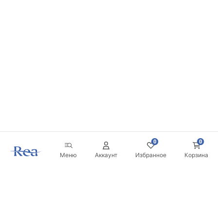
0
0
Меню
Аккаунт
Избранное
Корзина
Новостная рассылка
Будьте в курсе новинок и акций!