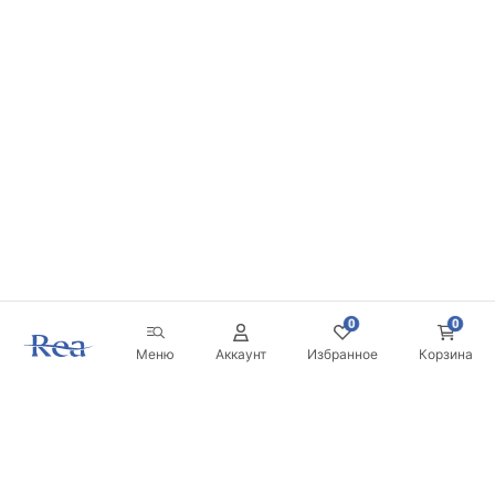
0
0
Меню
Аккаунт
Избранное
Корзина
Новостная рассылка
Будьте в курсе новинок и акций!