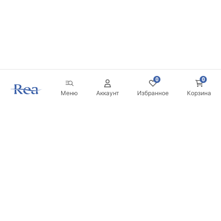
0
0
Меню
Аккаунт
Избранное
Корзина
Новостная рассылка
Будьте в курсе новинок и акций!
Подписаться