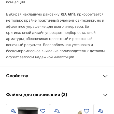
концепции.
REA
Atria
Выбирая накладную раковину
, приобретается
не только крайне практичный элемент сантехники, но и
эффектное украшение для всего интерьера. Ее
оригинальный дизайн упрощает подбор остальной
арматуры, обеспечивая целостный и роскошный
конечный результат. Беспроблемная установка и
бескомпромиссное внимание производителя к деталям
служат залогом надежной инвестиции.
Свойства
Способ монтажа
Накладной
Файлы для скачивания (2)
Материал
Санитарная керамика
Цвет
Белый
Инструкция по сборке
Отделка
Глянцевый