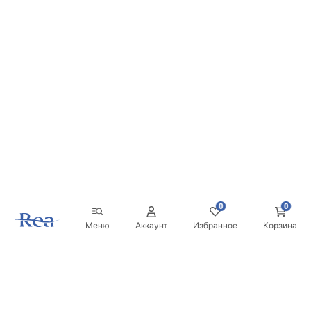
0
0
Меню
Аккаунт
Избранное
Корзина
Новостная рассылка
Будьте в курсе новинок и акций!