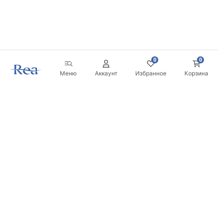
0
0
Меню
Аккаунт
Избранное
Корзина
Новостная рассылка
Будьте в курсе новинок и акций!
Подписаться
Вводя и подтверждая свои данные, вы соглашаетесь