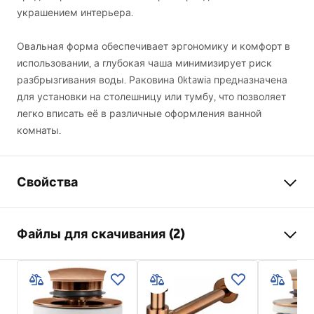
украшением интерьера.
Овальная форма обеспечивает эргономику и комфорт в
использовании, а глубокая чаша минимизирует риск
разбрызгивания воды. Раковина Oktawia предназначена
для установки на столешницу или тумбу, что позволяет
легко вписать её в различные оформления ванной
комнаты.
Свойства
Способ монтажа
Накладной
Файлы для скачивания (2)
Материал
Санитарная керамика
Цвет
Белый
Инструкция по сборке
Отделка
Глянцевый
Basin.pdf
Длина
500
мм