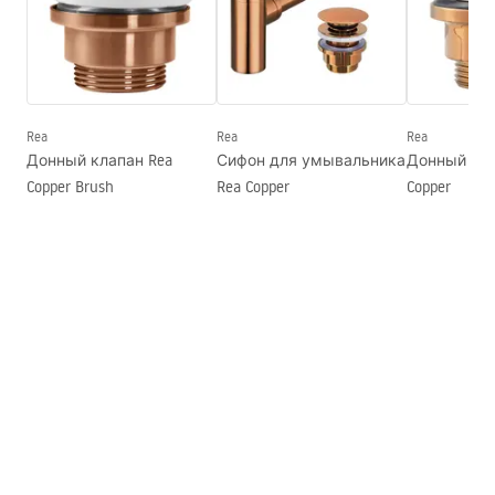
Ширина
355
мм
Условия гарантии
Высота
150
мм
Warranty_Terms_and_Conditions_Basins_-_5.pdf
Глубина
120
мм
Форма
Овальный
Rea
Rea
Rea
Донный клапан Rea
Сифон для умывальника
Донный клапа
Отверстие на смеситель
Нет
Copper Brush
Rea Copper
Copper
Переливное отверстие
Нет