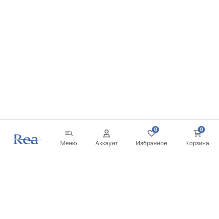
0
0
Меню
Аккаунт
Избранное
Корзина
Новостная рассылка
Будьте в курсе новинок и акций!