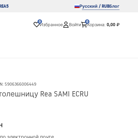
REA5
Русский / RUB
Блог
0
0
0,00 ₽
Избранное
Войти
Корзина
:
N
:
5906366006449
толешницу Rea SAMI ECRU
н
по электронной почте.