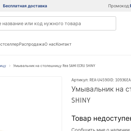
Бесплатная доставка
Промокод:
естселлер
Распродажа
О нас
Контакт
ницу
Умывальник на столешницу Rea SAMI ECRU SHINY
Артикул
:
REA-U4590
ID
:
10936
EA
Умывальник на с
SHINY
Товар недоступе
Сообщить мне о наличии 