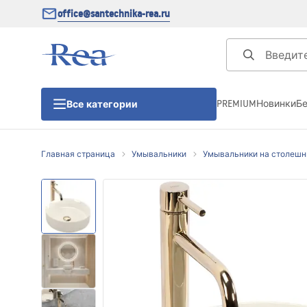
office@santechnika-rea.ru
PREMIUM
Новинки
Б
Все категории
Главная страница
Умывальники
Умывальники на столеш
Душевые кабины
Душевые двери
Душевые поддоны
Линейные трапы для душа