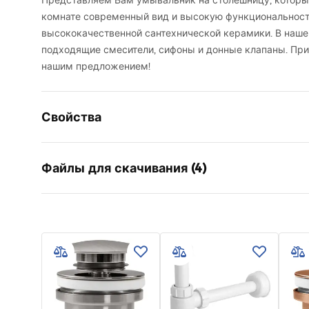
Представляем Вам умывальник на столешницу, которы
комнате современный вид и высокую функциональность
высококачественной сантехнической керамики. В наш
подходящие смесители, сифоны и донные клапаны. Пр
нашим предложением!
Свойства
Способ монтажа
Накладно
Файлы для скачивания (4)
Материал
Санитарн
Цвет
Экрю
Karta
Отделка
Глянцевы
Инструкция по сборке
UMYWA
Basin.pdf
Длина
360
мм
NABLA
Ширина
360
мм
Высота
115
мм
Deklaracja Właściwości
Усло
Глубина
95
мм