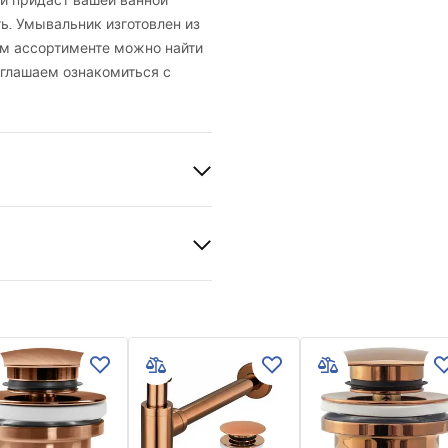
й придаст вашей ванной
. Умывальник изготовлен из
ем ассортименте можно найти
иглашаем ознакомиться с
й
ая керамика
 produktu
й
LKA SAMI L.BLUE SHINY -
TOWA.pdf
вия гарантии