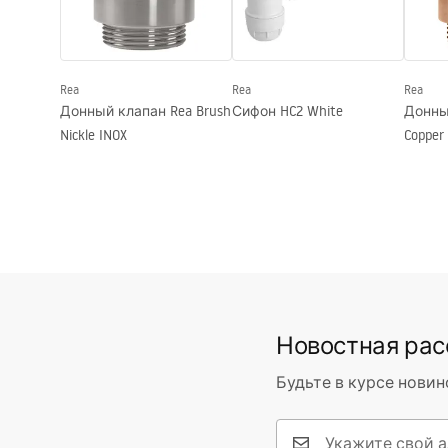
Użytkowych
Warra
Basins
SAMI L.BLUE SHINY Deklaracja.pdf
Форма
Круглый
Отверстие на смеситель
Нет
Rea
Rea
Rea
Переливное отверстие
Нет
Донный клапан Rea Brush
Сифон HC2 White
Донный
Nickle INOX
Copper
Новостная ра
Будьте в курсе новин