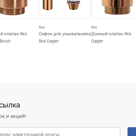
nty_Terms_and_Conditions_
_-_5.pdf
Rea
Rea
 клапан Rea
Сифон для умывальника
Донный клапан Rea
 Brush
Rea Copper
Copper
ссылка
ок и акций!