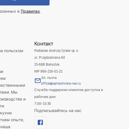
казанных в
Правилах
.
Контакт
на польском
Podlasiak Andrzej Cylwik sp. k.
ul. Przędzalniana 60
15-688 Białystok
ши
NIP 966-216-01-21
Эл. почта
яем
office@santechnika-rea.ru
ачественными
Служба поддержки клиентов доступна в
тами. Мы
рабочие дни:
оизводстве и
7:00–15:30
ти
Подписывайтесь на нас
кухни.
тнем опыте,
 наша