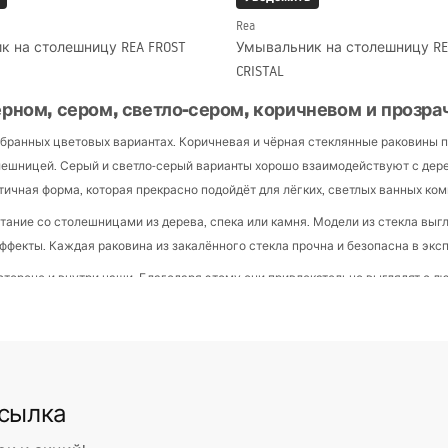
Rea
к на столешницу REA FROST
Умывальник на столешницу REA
CRISTAL
ёрном, сером, светло-сером, коричневом и прозр
ранных цветовых вариантах. Коричневая и чёрная стеклянные раковины пре
столешницей. Серый и светло‑серый варианты хорошо взаимодействуют с де
ичная форма, которая прекрасно подойдёт для лёгких, светлых ванных ком
етание со столешницами из дерева, спека или камня. Модели из стекла выг
ффекты. Каждая раковина из закалённого стекла прочна и безопасна в эксп
тороне и внутри чаши. Благодаря этому они привлекательно выглядят с лю
 cristal или ice – это оригинальные варианты, которые привлекут внимание 
й формы
ассические круглые модели и более вытянутые овальные чаши. Оба типа х
вышает комфорт использования и придаёт форме лёгкость.
ссылка
комнат – они не занимают много места и хорошо сочетаются с круглыми з
 чаши, а их продолговатая форма подходит для длинных столешниц с мест