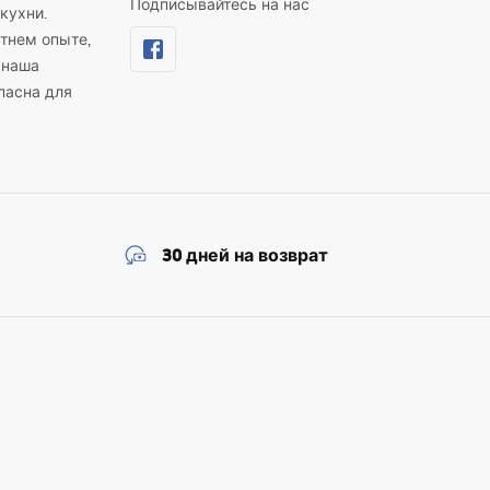
Подписывайтесь на нас
кухни.
й плиткой, тогда как прозрачные варианты создают эффект
тнем опыте,
 наша
ной мойки для ванной в премиальных проектах. Если вы хотите
пасна для
30 дней на возврат