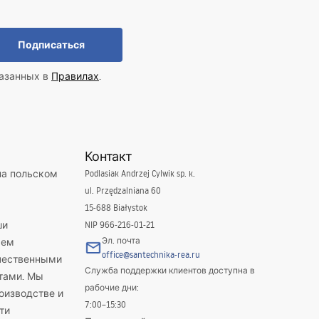
 и лёгкой формой. Такая раковина со стеклянной чашей
Подписаться
казанных в
Правилах
.
ой эксплуатации. Эти материалы хорошо переносят перепады
Контакт
на польском
Podlasiak Andrzej Cylwik sp. k.
ul. Przędzalniana 60
15-688 Białystok
ши
NIP 966-216-01-21
Эл. почта
яем
office@santechnika-rea.ru
ачественными
х вариантах: frost, grey, ice или cristal.
Служба поддержки клиентов доступна в
тами. Мы
рабочие дни:
оизводстве и
7:00–15:30
ти
стительностью – а также для ванных комнат в стиле soft loft с