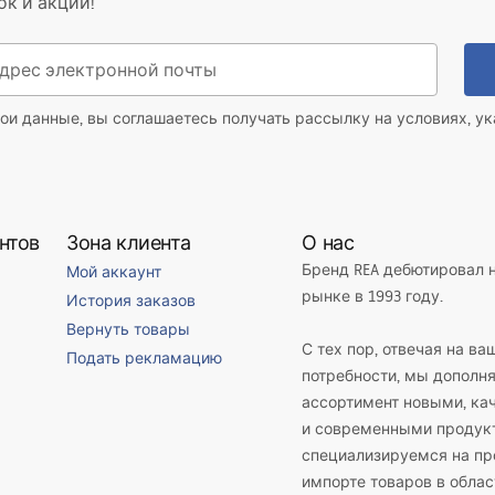
ок и акций!
ладные раковины, которые привлекают внимание своим деликатным блеском
и одновременно придаёт ей визуальную лёгкость.
 матовых и стеклянных раковин
ои данные, вы соглашаетесь получать рассылку на условиях, у
а или закалённого стекла, поэтому они прочны и устойчивы к повседневн
ты нашей продукции. Наши стеклянные раковины выделяются:
дели;
кость;
нтов
Зона клиента
О нас
Бренд REA дебютировал 
Мой аккаунт
рынке в 1993 году.
История заказов
кла;
свобода при оформлении;
Вернуть товары
С тех пор, отвечая на ва
Подать рекламацию
потребности, мы дополн
лях.
ассортимент новыми, к
 из конгломерата, так и дизайнерские стеклянные накладные раковины в разны
и современными продук
дходят?
специализируемся на пр
импорте товаров в облас
подойдут для интерьеров в стиле japandi – с деревом, белыми тонами и ра