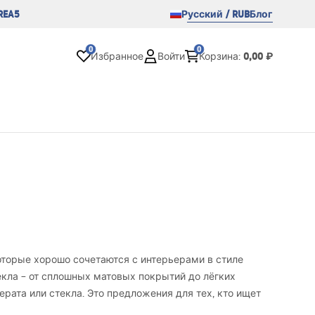
REA5
Русский / RUB
Блог
0
0
0,00 ₽
Избранное
Войти
Корзина
:
оторые хорошо сочетаются с интерьерами в стиле
стекла – от сплошных матовых покрытий до лёгких
ата или стекла. Это предложения для тех, кто ищет
еклянная накладная раковина в современном