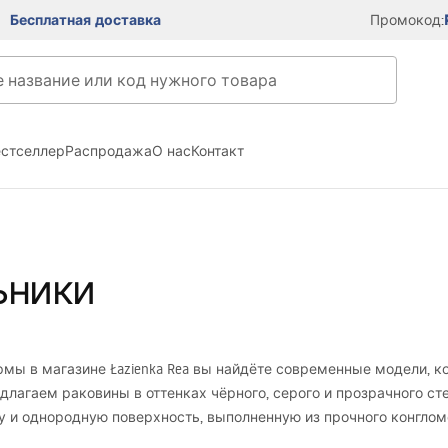
Бесплатная доставка
Промокод:
естселлер
Распродажа
О нас
Контакт
ьники
рмы в магазине Łazienka Rea вы найдёте современные модели, к
ы предлагаем раковины в оттенках чёрного, серого и прозрачного 
и однородную поверхность, выполненную из прочного конгломер
ий акцент в ванной комнате – особенно если вас интересует ст