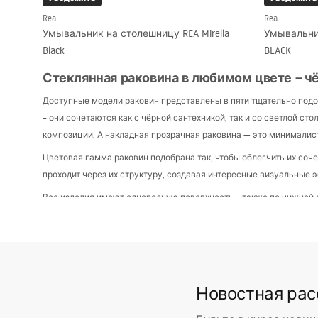
Rea
Rea
Умывальник на столешницу REA Mirella
Умывальни
Black
BLACK
Стеклянная раковина в любимом цвете – ч
Доступные модели раковин представлены в пяти тщательно подоб
– они сочетаются как с чёрной сантехникой, так и со светлой 
композиции. А накладная прозрачная раковина — это минималист
Цветовая гамма раковин подобрана так, чтобы облегчить их соч
проходит через их структуру, создавая интересные визуальные э
Все изделия имеют однородную поверхность – также по нижней с
нестандартное? Выбирайте стеклянные раковины с эффектом frost,
Стеклянные раковины округлой и овально
Предлагаемые раковины доступны в двух базовых вариантах: кл
толщиной по всему периметру. Кромки слегка скруглены, что по
Новостная ра
Круглые раковины особенно подойдут для небольших ванных 
Овальные модели дают больше полезного пространства внутри