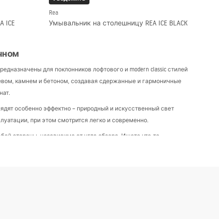
Rea
 ICE
Умывальник на столешницу REA ICE BLACK
ачном
дназначены для поклонников лофтового и modern classic стилей
ревом, камнем и бетоном, создавая сдержанные и гармоничные
нат.
лядят особенно эффектно – природный и искусственный свет
луатации, при этом смотрится легко и современно.
бой стороны, независимо от угла обзора. Ищете что-то
практически каждого, кто на них посмотрит!
арактеризуются тонкой стенкой с ровным профилем и одинаковой
еркалами и компактными накладными смесителями.
ом для аксессуаров или второй раковины.