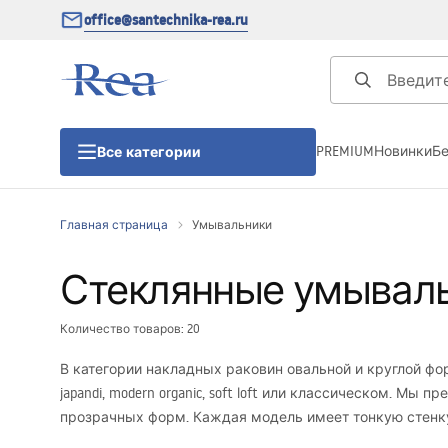
office@santechnika-rea.ru
PREMIUM
Новинки
Б
Все категории
Главная страница
Умывальники
Душевые кабины
Стеклянные умывал
Душевые двери
Количество товаров: 20
Душевые поддоны
В категории накладных раковин овальной и круглой фо
japandi, modern organic, soft loft или классическом. М
Линейные трапы для душа
прозрачных форм. Каждая модель имеет тонкую стенку 
не только функциональное оснащение, но и эстетическ