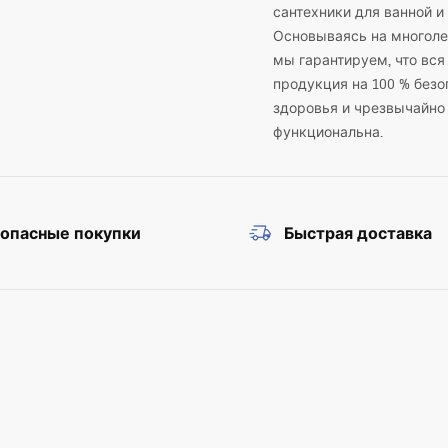
сантехники для ванной и 
ёрные и серые модели хорошо смотрятся в пространствах с геометрическо
Основываясь на многоле
мы гарантируем, что вся
ea «стеклянная раковина», которые идеально подойдут в качестве стеклян
продукция на 100 % безо
ыбирайте стеклянные раковины, доступные в магазине Łazienka Rea!
здоровья и чрезвычайно
функциональна.
зопасные покупки
Быстрая доставка