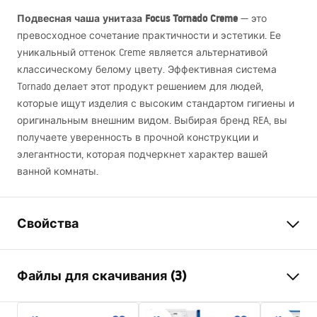
Подвесная чаша унитаза Focus Tornado Creme
— это
превосходное сочетание практичности и эстетики. Ее
уникальный оттенок Creme является альтернативой
классическому белому цвету. Эффективная система
Tornado делает этот продукт решением для людей,
которые ищут изделия с высоким стандартом гигиены и
оригинальным внешним видом. Выбирая бренд
REA
, вы
получаете уверенность в прочной конструкции и
элегантности, которая подчеркнет характер вашей
ванной комнаты.
Свойства
Способ монтажа
Настенный
Файлы для скачивания (3)
Система смыва
Rimless Tornado
Цвет
Экрю