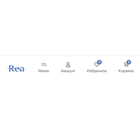
0
0
Меню
Аккаунт
Избранное
Корзина
Новостная рассылка
Будьте в курсе новинок и акций!