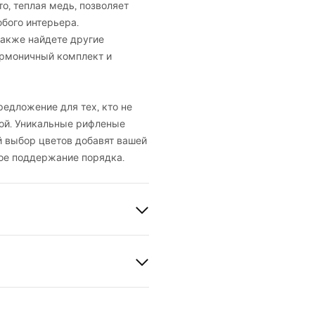
то, теплая медь, позволяет
бого интерьера.
акже найдете другие
гармоничный комплект и
редложение для тех, кто не
ой. Уникальные рифленые
й выбор цветов добавят вашей
ное поддержание порядка.
ваемый
рмация по