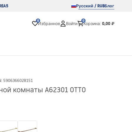
REA5
Русский / RUB
Блог
0
0
0,00 ₽
Избранное
Войти
Корзина
:
N
:
5906366028151
ной комнаты A62301 OTTO