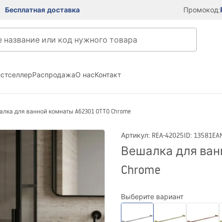
Бесплатная доставка
Промокод:
естселлер
Распродажа
О нас
Контакт
лка для ванной комнаты A62301 OTTO Chrome
Артикул
:
REA-42025
ID
:
13581
EA
Вешалка для ван
Chrome
Выберите вариант