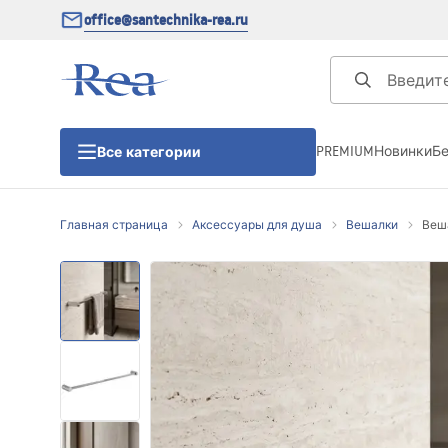
office@santechnika-rea.ru
PREMIUM
Новинки
Б
Все категории
Главная страница
Аксессуары для душа
Вешалки
Веша
Душевые кабины
Душевые двери
Душевые поддоны
Линейные трапы для душа