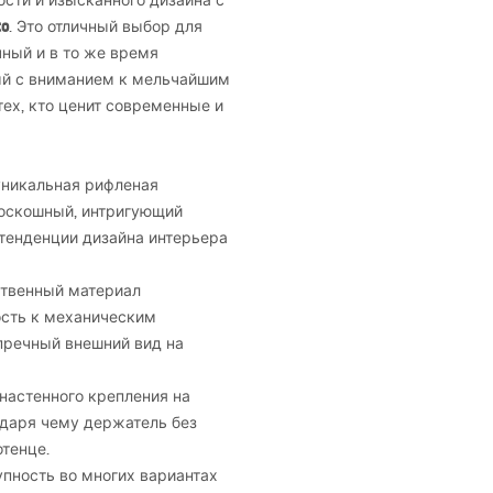
сти и изысканного дизайна с
o
. Это отличный выбор для
ный и в то же время
ый с вниманием к мельчайшим
ех, кто ценит современные и
уникальная рифленая
оскошный, интригующий
 тенденции дизайна интерьера
твенный материал
ость к механическим
пречный внешний вид на
настенного крепления на
одаря чему держатель без
тенце.
упность во многих вариантах