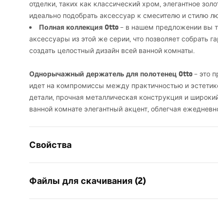
отделки, таких как классический хром, элегантное золо
идеально подобрать аксессуар к смесителю и стилю лю
Полная коллекция Otto
– в нашем предложении вы т
аксессуары из этой же серии, что позволяет собрать 
создать целостный дизайн всей ванной комнаты.
Однорычажный держатель для полотенец Otto
– это п
идет на компромиссы между практичностью и эстетик
детали, прочная металлическая конструкция и широки
ванной комнате элегантный акцент, облегчая ежеднев
Свойства
Цвет
Хром
Файлы для скачивания (2)
Материал
Металл
Способ монтажа
Прикручи
Инфо
Ширина
595
мм