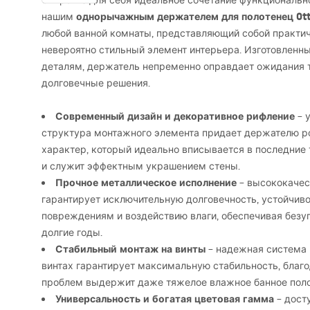
Откройте для себя идеальное сочетание функционально
однорычажным держателем для полотенец Ott
нашим
любой ванной комнаты, представляющий собой практич
невероятно стильный элемент интерьера. Изготовленн
деталям, держатель непременно оправдает ожидания т
долговечные решения.
Современный дизайн и декоративное рифление
– 
структура монтажного элемента придает держателю р
характер, который идеально вписывается в последние
и служит эффектным украшением стены.
Прочное металлическое исполнение
– высококачес
гарантирует исключительную долговечность, устойчив
повреждениям и воздействию влаги, обеспечивая безу
долгие годы.
Стабильный монтаж на винты
– надежная система 
винтах гарантирует максимальную стабильность, благ
проблем выдержит даже тяжелое влажное банное поло
Универсальность и богатая цветовая гамма
– дост