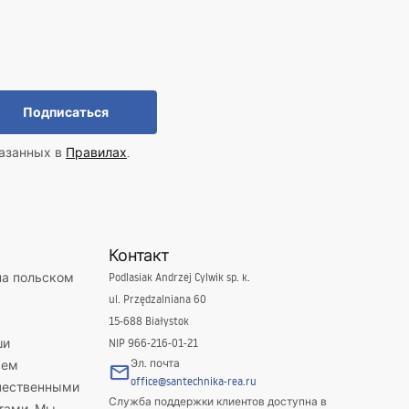
Подписаться
казанных в
Правилах
.
Контакт
на польском
Podlasiak Andrzej Cylwik sp. k.
ul. Przędzalniana 60
15-688 Białystok
ши
NIP 966-216-01-21
Эл. почта
яем
office@santechnika-rea.ru
ачественными
Служба поддержки клиентов доступна в