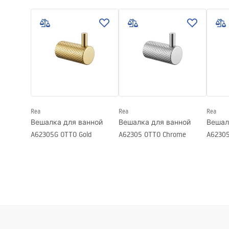
Условия гарантии
безо
Warranty_Terms_and_Conditions_
Высота
23
мм
Safety
Accessories_-_24.pdf
Глубина
68
мм
f
Серия
Otto
Гарантия
24 месяца
Rea
Rea
Rea
Вешалка для ванной
Вешалка для ванной
Вешал
A62305G OTTO Gold
A62305 OTTO Chrome
A62305