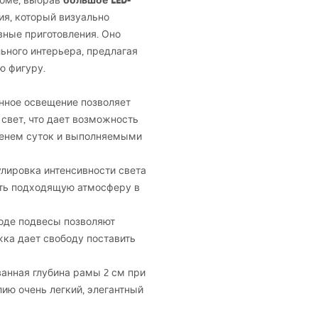
большое
LED
-
доме, выбрав
ия, который визуально
вные приготовления. Оно
ьного интерьера, предлагая
 фигуру.
нное освещение позволяет
свет, что дает возможность
менем суток и выполняемыми
улировка интенсивности света
ать подходящую атмосферу в
оде подвесы позволяют
жка дает свободу поставить
анная глубина рамы 2 см при
ию очень легкий, элегантный