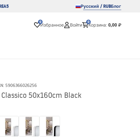
REA5
Русский / RUB
Блог
0
0
0,00 ₽
Избранное
Войти
Корзина
:
AN
:
5906366026256
 Classico 50x160cm Black