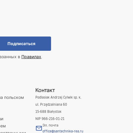
Подписаться
казанных в
Правилах
.
Контакт
на польском
Podlasiak Andrzej Cylwik sp. k.
ul. Przędzalniana 60
15-688 Białystok
ши
NIP 966-216-01-21
Эл. почта
яем
office@santechnika-rea.ru