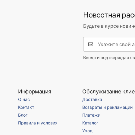
Цвет рамы
черный
Новостная ра
Материал рамы
Пластик
Форма
Прямоуго
Будьте в курсе новин
Антизапотевание
Нет
Сила
12
W
Гарантия
24 месяца
Вводя и подтверждая св
Информация
Обслуживание клие
О нас
Доставка
Контакт
Возвраты и рекламации
Блог
Платежи
Правила и условия
Каталог
Уход