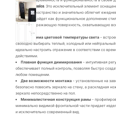
Оцените современность и функциональность в своем 
зеркало Classico
. Это исключительный элемент оснащен
увеличит пространство и значительно облегчит ежедне
отлично подойдет как функциональное дополнение стил
большую отражающую поверхность, охватывающую всю
Три режима цветовой температуры света
– встрое
свободно выбирать теплый, холодный или нейтральный 
идеально настроить отражение в соответствии со вре
действиями.
Плавная функция диммирования
– интуитивная рег
обеспечивает полный контроль, позволяя быстро созд
любом помещении.
Две возможности монтажа
– установленные на зав
безопасно повесить зеркало на стену, а раскладная но
зеркало непосредственно на пол.
Минималистичная конструкция рамы
– профилиров
минимально видимой фронтальной части придает издел
и исключительно современный вид.