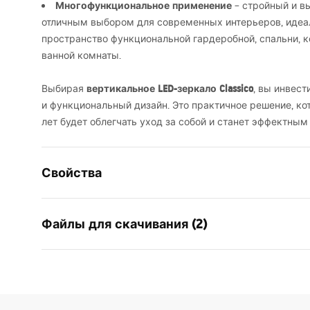
Многофункциональное применение
– стройный и в
отличным выбором для современных интерьеров, идеа
пространство функциональной гардеробной, спальни, 
ванной комнаты.
вертикальное
LED
-зеркало Classico
Выбирая
, вы инвес
и функциональный дизайн. Это практичное решение, ко
лет будет облегчать уход за собой и станет эффектны
Свойства
Высота
1600
мм
Файлы для скачивания (2)
Ширина
500
мм
Глубина
20
мм
Усло
LED-подсветка
Да
manual mirror led
Warra
manual mirror led.pdf
Рама
Да
-_Mirr