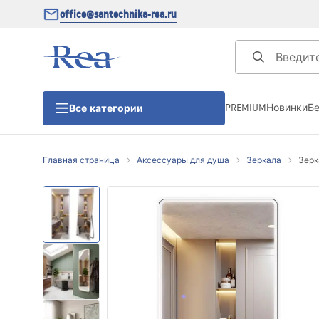
office@santechnika-rea.ru
PREMIUM
Новинки
Б
Все категории
Главная страница
Аксессуары для душа
Зеркала
Зерка
Душевые кабины
Душевые двери
Душевые поддоны
Линейные трапы для душа