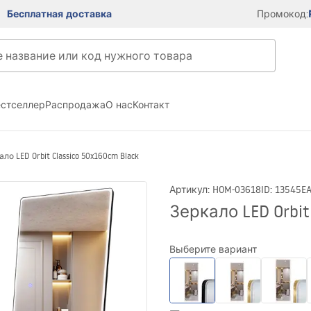
Бесплатная доставка
Промокод:
естселлер
Распродажа
О нас
Контакт
ло LED Orbit Classico 50x160cm Black
Артикул
:
HOM-03618
ID
:
13545
E
Зеркало LED Orbit
Выберите вариант