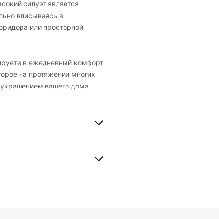
ысокий силуэт является
льно вписываясь в
коридора или просторной
тируете в ежедневный комфорт
торое на протяжении многих
м украшением вашего дома.
вия гарантии
nty_Terms_and_Conditions_
ors_-_24.pdf