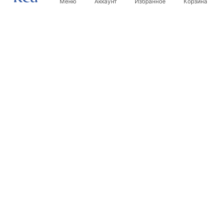
Меню
Аккаунт
Избранное
Корзина
Новостная рассылка
Будьте в курсе новинок и акций!
Подписаться
Вводя и подтверждая свои данные, вы соглашаетесь
получать рассылку на условиях, указанных в
Правилах
.