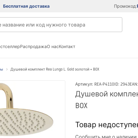
Бесплатная доставка
Промокод:
естселлер
Распродажа
О нас
Контакт
ры
Душевой комплект Rea Lungo L. Gold золотой + BOX
Артикул
:
REA-P4110
ID
:
2943
EAN
Душевой комплект 
BOX
Товар недоступе
Сообщить мне о наличии 