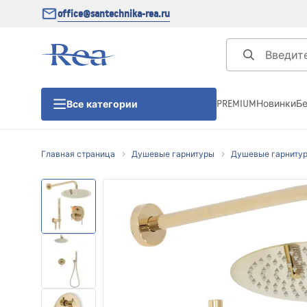
office@santechnika-rea.ru
PREMIUM
Новинки
Б
Все категории
Главная страница
Душевые гарнитуры
Душевые гарниту
Душевые кабины
Душевые двери
Душевые поддоны
Линейные трапы для душа