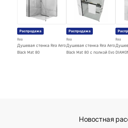
Система Anti-Calc
Да
Инструкция по сборке
shower_set.pdf
Технология нанесения покрытия
PVD
Гарантия
24 месяца
Распродажа
Распродажа
Расп
Rea
Rea
Rea
Душевая стенка Rea Aero
Душевая стенка Rea Aero
Душев
Black Mat 80
Black Mat 80 с полкой Evo
DIAMON
Новостная ра