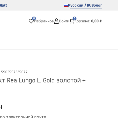
REA5
Русский / RUB
Блог
0
0
0,00 ₽
Избранное
Войти
Корзина
:
:
5902557335077
Rea Lungo L. Gold золотой +
н
по электронной почте.