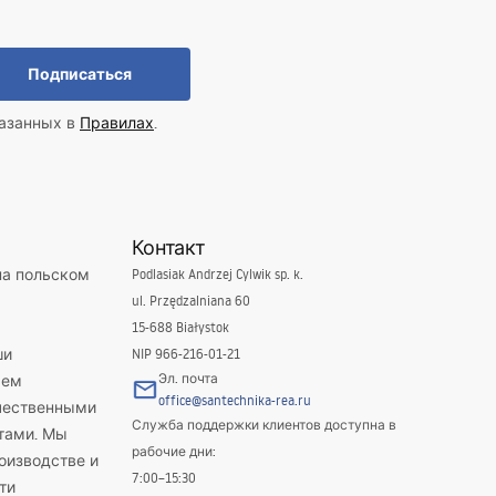
Подписаться
казанных в
Правилах
.
Контакт
на польском
Podlasiak Andrzej Cylwik sp. k.
ul. Przędzalniana 60
15-688 Białystok
ши
NIP 966-216-01-21
Эл. почта
яем
office@santechnika-rea.ru
ачественными
Служба поддержки клиентов доступна в
тами. Мы
рабочие дни:
оизводстве и
7:00–15:30
ти