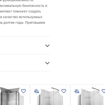
и функциональности.
максимальную безопасность и
омплект поможет создать
ое качество используемых
на долгие годы. Приглашаем
BS
жная
ый
вия гарантии
nty_Terms_and_Conditions_
s_-_5.pdf