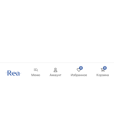
0
0
Меню
Аккаунт
Избранное
Корзина
Новостная рассылка
Будьте в курсе новинок и акций!