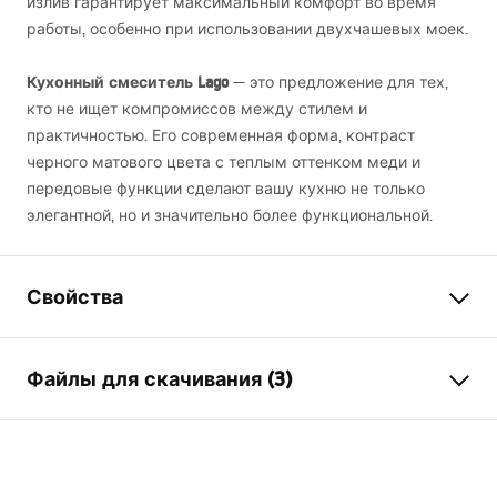
излив гарантирует максимальный комфорт во время
работы, особенно при использовании двухчашевых моек.
Кухонный смеситель Lago
— это предложение для тех,
кто не ищет компромиссов между стилем и
практичностью. Его современная форма, контраст
черного матового цвета с теплым оттенком меди и
передовые функции сделают вашу кухню не только
элегантной, но и значительно более функциональной.
Свойства
Тип смесителя
для кухни
Файлы для скачивания (3)
Способ монтажа
Напольный
Цвет
матовая медь
Инструкция по сборке
Тип излива
Поворотный , Гибкий
Faucet.pdf