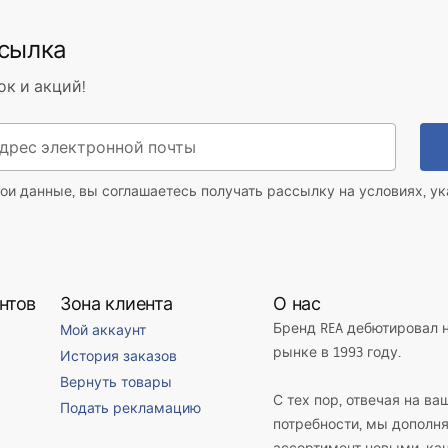
вия гарантии
ссылка
nty_Terms_and_Conditions_
ing
s_-_5.pdf
ок и акций!
ои данные, вы соглашаетесь получать рассылку на условиях, у
нтов
Зона клиента
О нас
Бренд REA дебютировал 
Мой аккаунт
рынке в 1993 году.
История заказов
Вернуть товары
С тех пор, отвечая на ва
Подать рекламацию
потребности, мы дополн