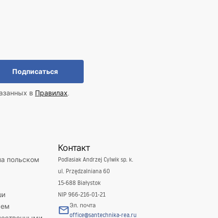
Подписаться
казанных в
Правилах
.
Контакт
на польском
Podlasiak Andrzej Cylwik sp. k.
ul. Przędzalniana 60
15-688 Białystok
ши
NIP 966-216-01-21
Эл. почта
яем
office@santechnika-rea.ru