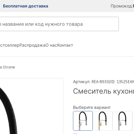
Бесплатная доставка
Промокод:
естселлер
Распродажа
О нас
Контакт
o Chrome
Артикул
:
REA-B9332
ID
:
13525
EA
Смеситель кухон
Выберите вариант