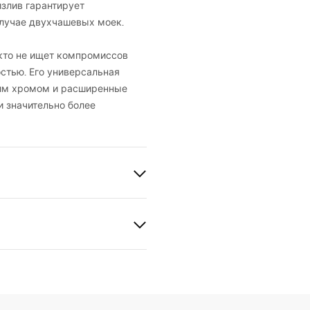
злив гарантирует
случае двухчашевых моек.
 кто не ищет компромиссов
стью. Его универсальная
щим хромом и расширенные
и значительно более
й
gnacja
й , Гибкий
nacja.pdf
BS