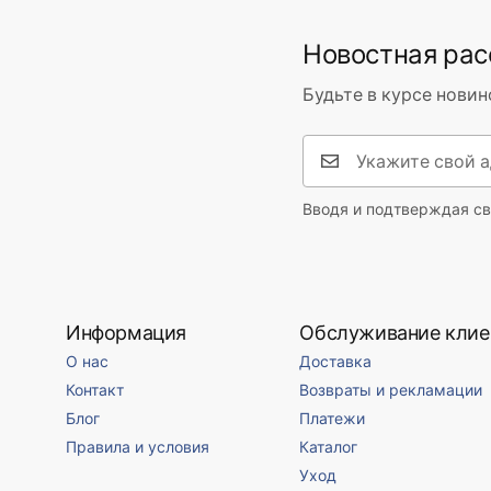
Диапазон излива
215
мм
Гигиенический
Усло
Новостная ра
Высота
510
мм
сертификат
Warra
Технология нанесения покрытия
Chrome plat
Faucet
atest_baterie_kuchenne.pdf
Будьте в курсе новин
Диаметр подключения
3/8 дюйма
Гарантия
5 лет
Вводя и подтверждая св
Информация
Обслуживание клие
О нас
Доставка
Контакт
Возвраты и рекламации
Блог
Платежи
Правила и условия
Каталог
Уход