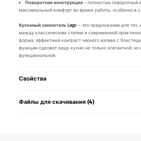
Поворотная конструкция
– полностью поворотный и
максимальный комфорт во время работы, особенно в 
Кухонный смеситель Lago
— это предложение для тех,
между классическим стилем и современной практично
форма, эффектный контраст черного излива с блестя
функции сделают вашу кухню не только элегантной, но 
функциональной.
Свойства
Тип смесителя
для кухни
Файлы для скачивания (4)
Способ монтажа
Напольны
Цвет
Хром
Инструкция по сборке
Pielę
Тип излива
Поворотны
Faucet.pdf
Pielęg
Материал
Латунь , A