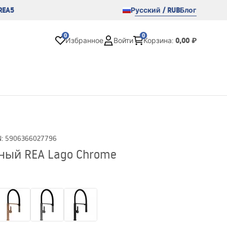
REA5
Русский / RUB
Блог
0
0
0,00 ₽
Избранное
Войти
Корзина
:
N
:
5906366027796
ный REA Lago Chrome