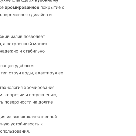
кухонному
кухне благодаря
хромированное
ное
покрытие с
 современного дизайна и
бкий излив позволяет
, а встроенный магнит
 надежно и стабильно
оснащен удобным
тип струи воды, адаптируя ее
технология хромирования
, коррозии и потускнению,
ь поверхности на долгие
ция из высококачественной
лную устойчивость к
использования.