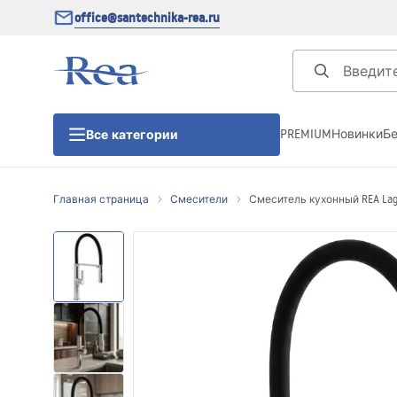
office@santechnika-rea.ru
PREMIUM
Новинки
Б
Все категории
Главная страница
Смесители
Смеситель кухонный REA Lag
Душевые кабины
Душевые двери
Душевые поддоны
Линейные трапы для душа