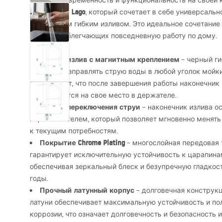
Оцените современность и функциональность на своей 
смесителю Lago
, который сочетает в себе универсаль
практичным гибким изливом. Это идеальное сочетание
решений, облегчающих повседневную работу по дому.
Гибкий излив с магнитным креплением
– черный ги
свободно направлять струю воды в любой уголок мойки
гарантирует, что после завершения работы наконечник
возвращается на свое место в держателе.
Кнопка переключения струи
– наконечник излива 
переключателем, который позволяет мгновенно менять 
к текущим потребностям.
Покрытие Chrome Plating
– многослойная передовая 
гарантирует исключительную устойчивость к царапинам
обеспечивая зеркальный блеск и безупречную гладкост
годы.
Прочный латунный корпус
– долговечная конструк
латуни обеспечивает максимальную устойчивость и по
коррозии, что означает долговечность и безопасность 