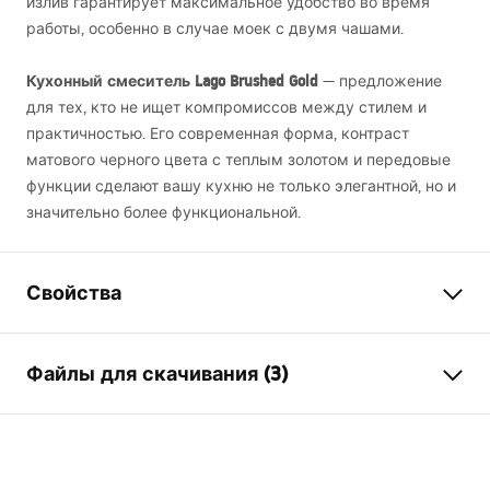
излив гарантирует максимальное удобство во время
работы, особенно в случае моек с двумя чашами.
Кухонный смеситель Lago Brushed Gold
— предложение
для тех, кто не ищет компромиссов между стилем и
практичностью. Его современная форма, контраст
матового черного цвета с теплым золотом и передовые
функции сделают вашу кухню не только элегантной, но и
значительно более функциональной.
Свойства
Тип смесителя
для кухни
Файлы для скачивания (3)
Способ монтажа
Напольный
Цвет
матовое золото
Инструкция по сборке
Тип излива
Поворотный , Гибкий
Faucet.pdf