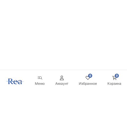
0
0
Меню
Аккаунт
Избранное
Корзина
Новостная рассылка
Будьте в курсе новинок и акций!