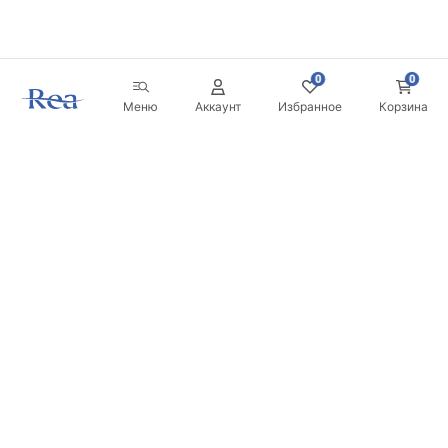
0
0
Меню
Аккаунт
Избранное
Корзина
Новостная рассылка
Будьте в курсе новинок и акций!
Подписаться
Вводя и подтверждая свои данные, вы соглашаетесь
получать рассылку на условиях, указанных в
Правилах
.