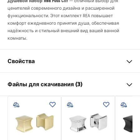
Душевой набор Rea Foss Clif
— отличный выбор для
ценителей современного дизайна и расширенной
функциональности. Этот комплект
REA
повышает
комфорт ежедневного принятия душа, обеспечивая
надёжность и стильный внешний вид вашей ванной
комнаты.
Свойства
Цвет
матовое золото
Файлы для скачивания (3)
Материал
Латунь , ABS
Тип смесителя
Однорычажная
Информация по безопасности
Способ монтажа
наружного монтажа
Safety_Information_Shower_set.pdf
Регулировка высоты
Да
Мин. высота
930
мм
Условия гарантии
Макс. высота
1310
мм